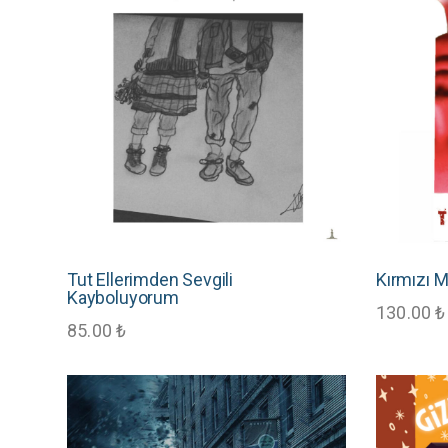
Tut Ellerimden Sevgili
Kırmızı 
Kayboluyorum
130.00
₺
85.00
₺