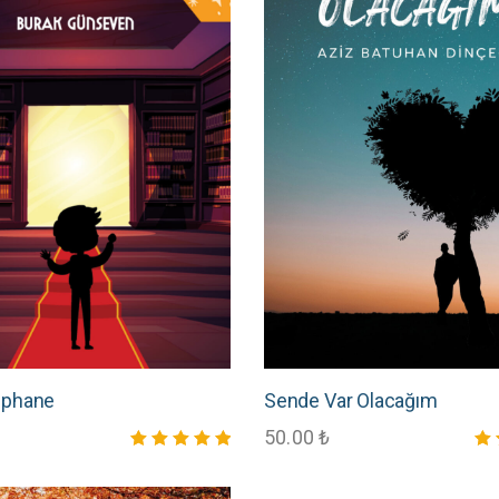
tüphane
Sende Var Olacağım
50.00
₺
5 üzerinden
5 ü
5.00
4.8