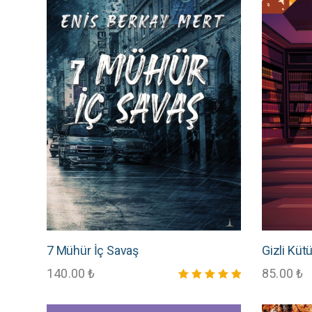
7 Mühür İç Savaş
Gizli Kü
140.00
₺
85.00
₺
5 üzerinden
5.00