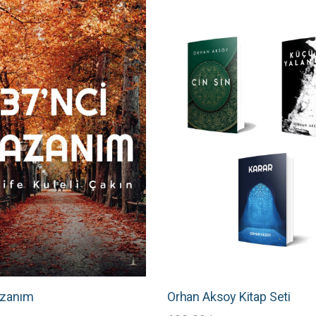
oy aldı
oy 
azanım
Orhan Aksoy Kitap Seti