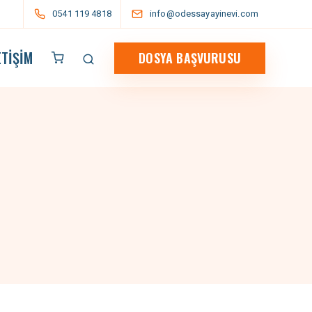
0541 119 4818
info@odessayayinevi.com
ETIŞIM
DOSYA BAŞVURUSU