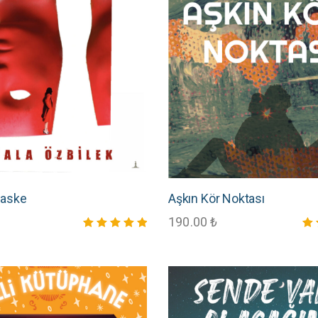
Maske
Aşkın Kör Noktası
190.00
₺
5 üzerinden
5 ü
5.00
5.0
oy aldı
oy 