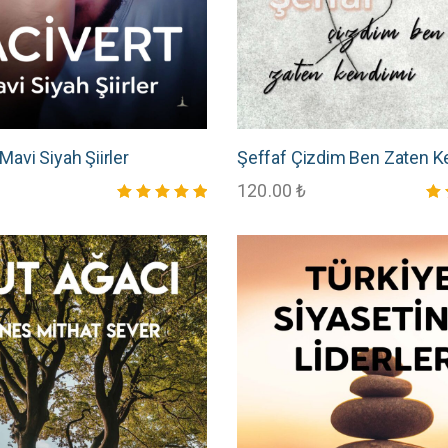
Mavi Siyah Şiirler
Şeffaf Çizdim Ben Zaten K
120.00
₺
5 üzerinden
5 ü
5.00
5.0
oy aldı
oy 