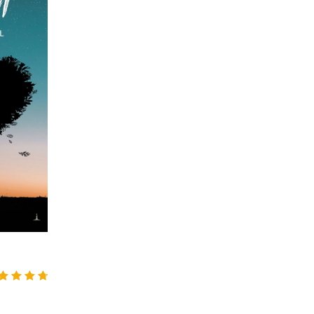
zerinden
6