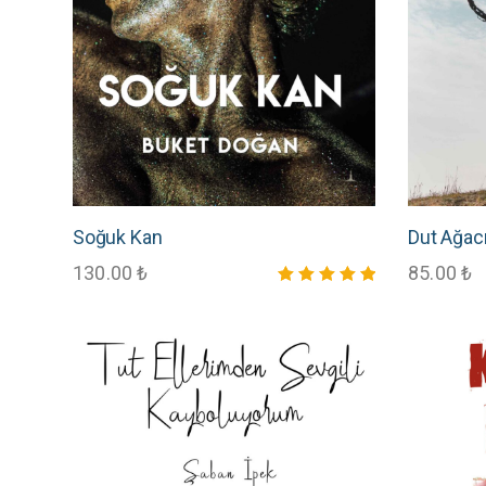
Soğuk Kan
Dut Ağac
130.00
₺
85.00
₺
5 üzerinden
5.00
oy aldı