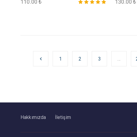
110.00
₺
130.00
₺
5 üzerinden
5.00
oy aldı
1
2
3
…
Hakkımızda
İletişim