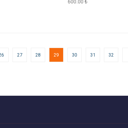
600.00
₺
26
27
28
29
30
31
32