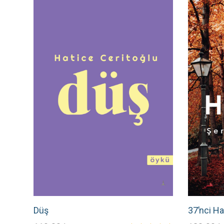
oy aldı
Düş
37’nci H