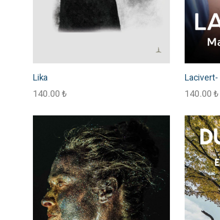
Lika
Lacivert- 
140.00
₺
140.00
₺