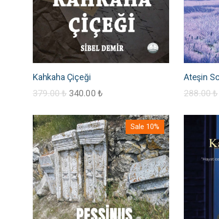
Kahkaha Çiçeği
Ateşin S
379.00
₺
340.00
₺
288.00
₺
Sale 10%