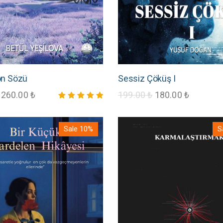
on Sözü
Sessiz Çöküş I
260.00
₺
199.00
₺
180.00
₺
5 üzerinden
5.00
oy aldı
Sale 10%
S