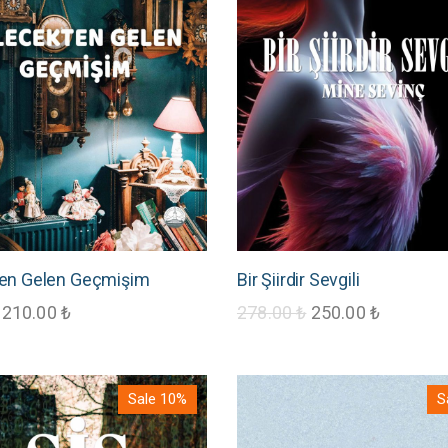
en Gelen Geçmişim
Bir Şiirdir Sevgili
210.00
₺
278.00
₺
250.00
₺
Sale 10%
S