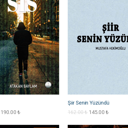
Şiir Senin Yüzündü
190.00
₺
162.00
₺
145.00
₺