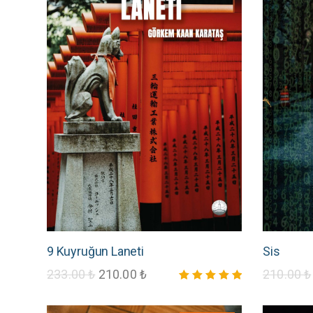
9 Kuyruğun Laneti
Sis
233.00
₺
210.00
₺
210.00
₺
5 üzerinden
5.00