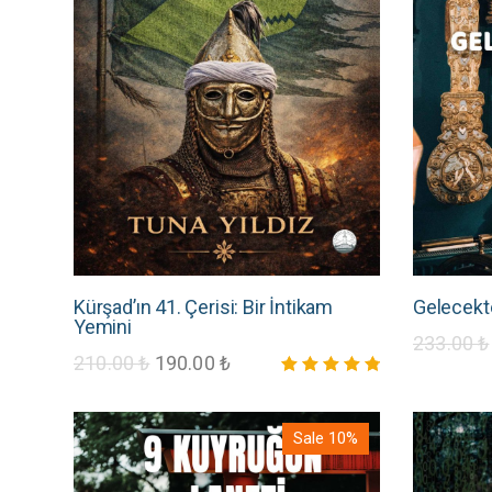
Kürşad’ın 41. Çerisi: Bir İntikam
Gelecekt
Yemini
233.00
₺
210.00
₺
190.00
₺
5 üzerinden
4.88
oy aldı
Sale 10%