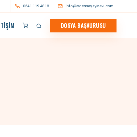
0541 119 4818
info@odessayayinevi.com
ETIŞIM
DOSYA BAŞVURUSU