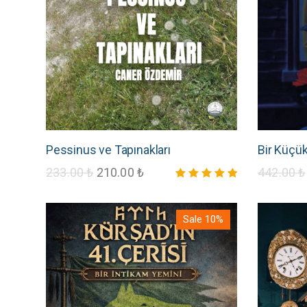
Pessinus ve Tapınakları
Bir Küçü
233.00
₺
210.00
₺
442.00
₺
5 üzerinden
5.00
oy aldı
Sale 10%