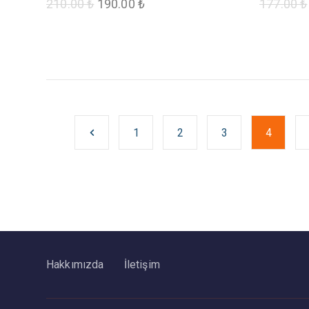
210.00
₺
190.00
₺
177.00
₺
1
2
3
4
Hakkımızda
İletişim