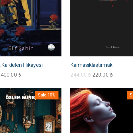
k Kardelen Hikayesi
Karmaşıklaştırmak
400.00
₺
244.00
₺
220.00
₺
Sale 10%
S