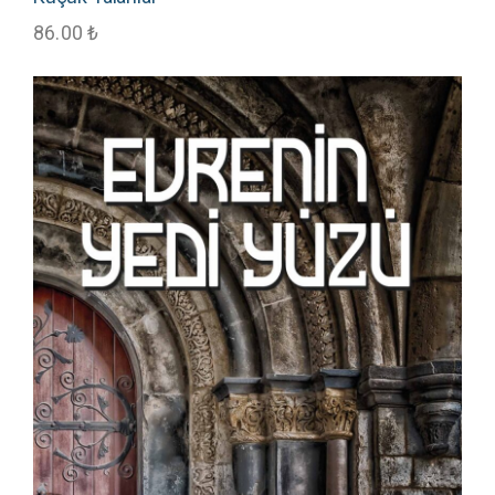
86.00
₺