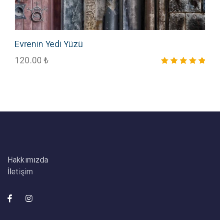
Evrenin Yedi Yüzü
120.00
₺
5 üzerinden
5.00
oy aldı
Hakkımızda
İletişim