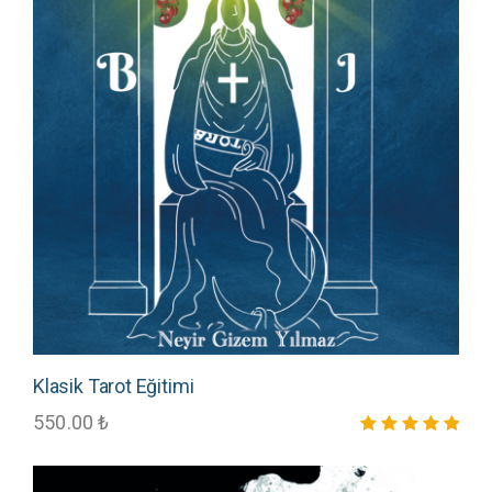
Klasik Tarot Eğitimi
550.00
₺
5 üzerinden
5.00
oy aldı