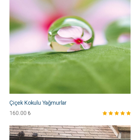
Çiçek Kokulu Yağmurlar
160.00
₺
5 üzerinden
5.00
oy aldı