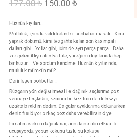
puanına
177.00
₺
160.00
₺
dayanarak 5
üzerinden
5.00
puan aldı
Hüznün kıyıları…
Mutluluk, içimde saklı kalan bir sonbahar masalı… Kimi
yaprak dökümü, kimi tezgahta kalan son kasımpatı
dalları gibi… Yollar gibi, içim de ayrı parça parça… Daha
zor gelen Alışmak olsa bile, yüreğimin kıyılarında hep
bir hüzün… Ve sordum kendime: Hüznün kıyılarında,
mutluluk mümkün mü?..
Derinleşen sohbetler…
Rüzgarın yön değiştirmesi ile dağınık saçlarıma poz
vermeye başladım, sanırım bu kez tüm derdi tasayı
uzakta bıraktım dedim. Dalgalar ayaklarıma dokunurken
deniz fısıldıyor birkaç poz daha verebilirsin diye…
Fırsatım varken dağınık saçlarım kumsalın etkisi ile
uçuşuyordu, yosun kokusu tuzlu su kokusu