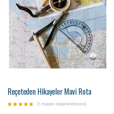
Reçeteden Hikayeler Mavi Rota
(
1
müşteri değerlendirmesi)
1
müşteri