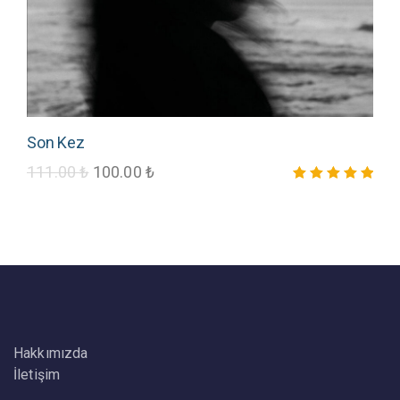
Son Kez
111.00
₺
100.00
₺
5 üzerinden
5.00
oy aldı
Hakkımızda
İletişim