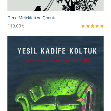
Gece Melekleri ve Çocuk
110.00
₺
5 üzerinden
5.00
oy aldı