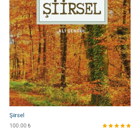
Şiirsel
100.00
₺
5 üzerinden
5.00