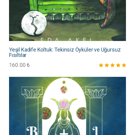
Yeşil Kadife Koltuk: Tekinsiz Öyküler ve Uğursuz
Fısıltılar
160.00
₺
5 üzerinden
5.00
oy aldı