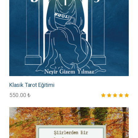
Klasik Tarot Eğitimi
550.00
₺
5 üzerinden
5.00
oy aldı