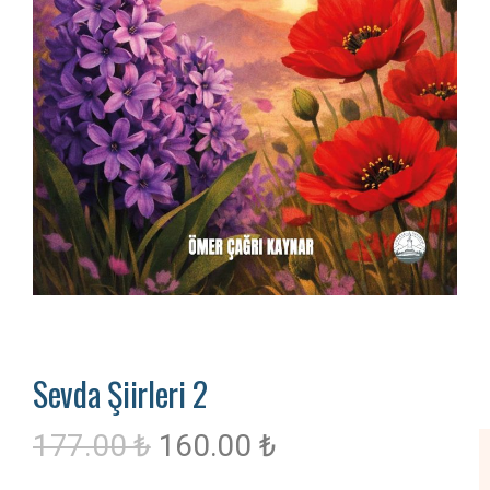
Sevda Şiirleri 2
177.00
₺
160.00
₺