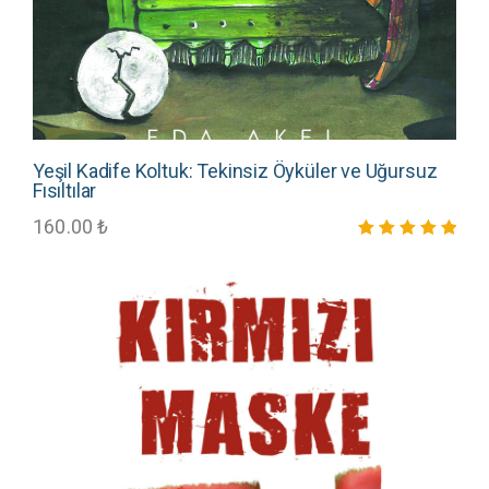
Yeşil Kadife Koltuk: Tekinsiz Öyküler ve Uğursuz
Fısıltılar
160.00
₺
5 üzerinden
5.00
oy aldı