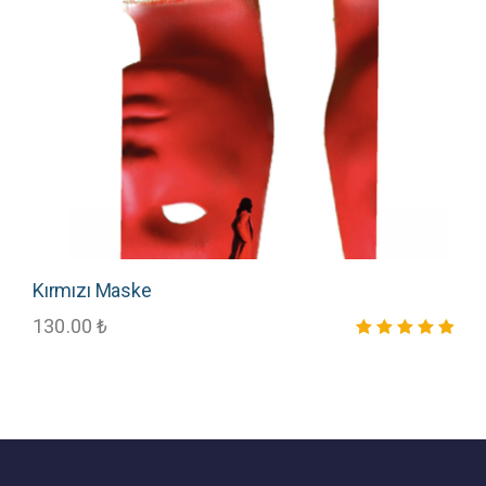
Kırmızı Maske
130.00
₺
5 üzerinden
5.00
oy aldı