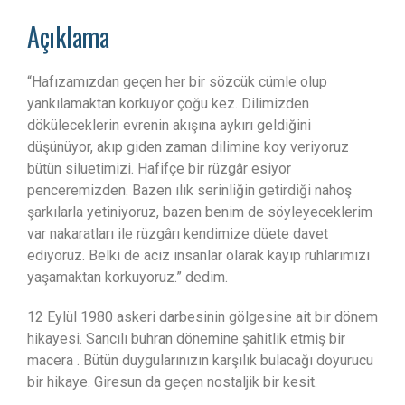
Açıklama
“Hafızamızdan geçen her bir sözcük cümle olup
yankılamaktan korkuyor çoğu kez. Dilimizden
döküleceklerin evrenin akışına aykırı geldiğini
düşünüyor, akıp giden zaman dilimine koy veriyoruz
bütün siluetimizi. Hafifçe bir rüzgâr esiyor
penceremizden. Bazen ılık serinliğin getirdiği nahoş
şarkılarla yetiniyoruz, bazen benim de söyleyeceklerim
var nakaratları ile rüzgârı kendimize düete davet
ediyoruz. Belki de aciz insanlar olarak kayıp ruhlarımızı
yaşamaktan korkuyoruz.” dedim.
12 Eylül 1980 askeri darbesinin gölgesine ait bir dönem
hikayesi. Sancılı buhran dönemine şahitlik etmiş bir
macera . Bütün duygularınızın karşılık bulacağı doyurucu
bir hikaye. Giresun da geçen nostaljik bir kesit.