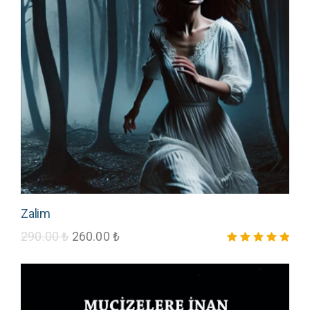
Zalim
290.00
₺
260.00
₺
5 üzerinden
5.00
oy aldı