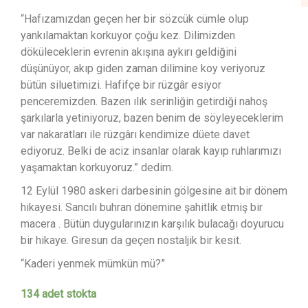
“Hafızamızdan geçen her bir sözcük cümle olup
yankılamaktan korkuyor çoğu kez. Dilimizden
döküleceklerin evrenin akışına aykırı geldiğini
düşünüyor, akıp giden zaman dilimine koy veriyoruz
bütün siluetimizi. Hafifçe bir rüzgâr esiyor
penceremizden. Bazen ılık serinliğin getirdiği nahoş
şarkılarla yetiniyoruz, bazen benim de söyleyeceklerim
var nakaratları ile rüzgârı kendimize düete davet
ediyoruz. Belki de aciz insanlar olarak kayıp ruhlarımızı
yaşamaktan korkuyoruz.” dedim.
12 Eylül 1980 askeri darbesinin gölgesine ait bir dönem
hikayesi. Sancılı buhran dönemine şahitlik etmiş bir
macera . Bütün duygularınızın karşılık bulacağı doyurucu
bir hikaye. Giresun da geçen nostaljik bir kesit.
“Kaderi yenmek mümkün mü?”
134 adet stokta