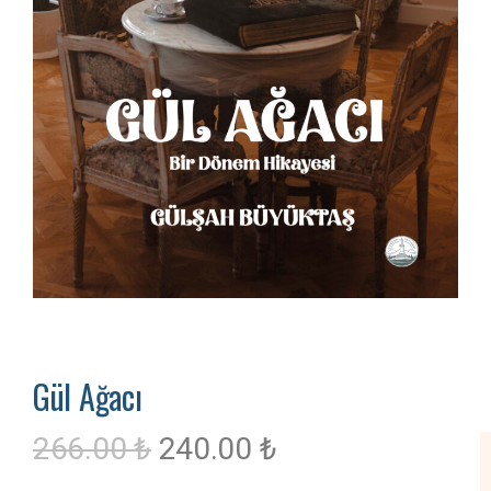
Gül Ağacı
266.00
₺
240.00
₺